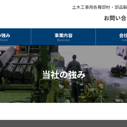
土木工事用各種部材・部品
お問い合
の強み
事業内容
会
 Point
Business
Co
当社の強み
る