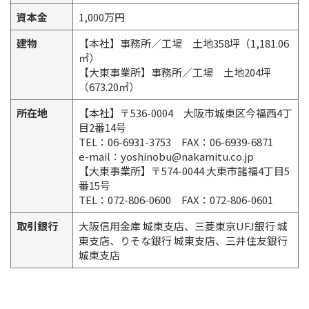
資本金
1,000万円
建物
【本社】事務所／工場 土地358坪（1,181.06
㎡）
【大東事業所】事務所／工場 土地204坪
（673.20㎡）
所在地
【本社】〒536-0004 大阪市城東区今福西4丁
目2番14号
TEL：06-6931-3753 FAX：06-6939-6871
e-mail：yoshinobu@nakamitu.co.jp
【大東事業所】〒574-0044 大東市諸福4丁目5
番15号
TEL：072-806-0600 FAX：072-806-0601
取引銀行
大阪信用金庫 城東支店、三菱東京UFJ銀行 城
東支店、りそな銀行 城東支店、三井住友銀行
城東支店